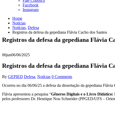
Fale Conosco
Facebook
Instagram
Home
Notícias
Notícias
,
Defesa
Registros da defesa da gepediana Flávia Cacho dos Santos
Registros da defesa da gepediana Flávia C
06
jun
06/06/2025
Registros da defesa da gepediana Flávia C
By
GEPIED
Defesa
,
Notícias
0 Comments
Ocorreu no dia 06/06/25 a defesa da dissertação da gepediana Flávia 
Flávia apresentou a pesquisa “
Gêneros Digitais e o Livro Didático
pelos professores Dr. Henrique Nou Schneider (PPGED/UFS – Orient