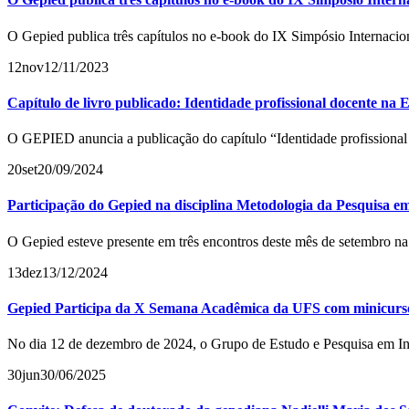
O Gepied publica três capítulos no e-book do IX Simpósio Internacio
12
nov
12/11/2023
Capítulo de livro publicado: Identidade profissional docente na 
O GEPIED anuncia a publicação do capítulo “Identidade profissional
20
set
20/09/2024
Participação do Gepied na disciplina Metodologia da Pesquisa 
O Gepied esteve presente em três encontros deste mês de setembro na
13
dez
13/12/2024
Gepied Participa da X Semana Acadêmica da UFS com minicurso
No dia 12 de dezembro de 2024, o Grupo de Estudo e Pesquisa em I
30
jun
30/06/2025