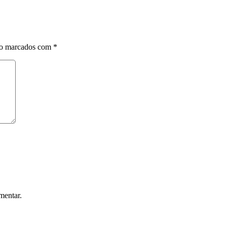
ão marcados com
*
mentar.