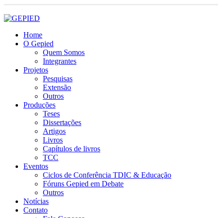
LOGIN
Home
O Gepied
Quem Somos
Integrantes
Projetos
Pesquisas
Extensão
Outros
Produções
Teses
Dissertações
Artigos
Livros
Capítulos de livros
TCC
Eventos
Ciclos de Conferência TDIC & Educação
Fóruns Gepied em Debate
Outros
Notícias
Contato