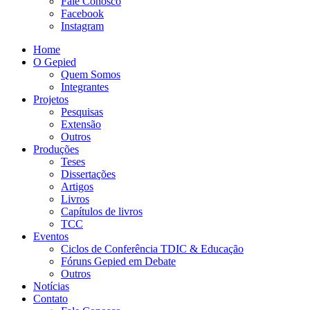
Fale Conosco
Facebook
Instagram
Home
O Gepied
Quem Somos
Integrantes
Projetos
Pesquisas
Extensão
Outros
Produções
Teses
Dissertações
Artigos
Livros
Capítulos de livros
TCC
Eventos
Ciclos de Conferência TDIC & Educação
Fóruns Gepied em Debate
Outros
Notícias
Contato