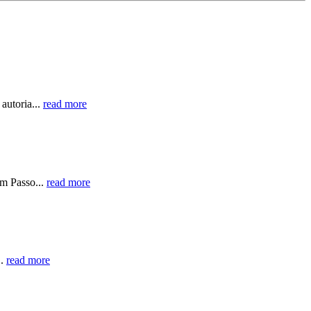
autoria...
read more
em Passo...
read more
..
read more