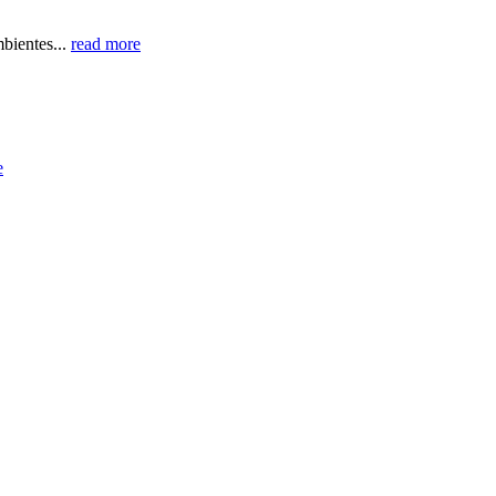
bientes...
read more
e