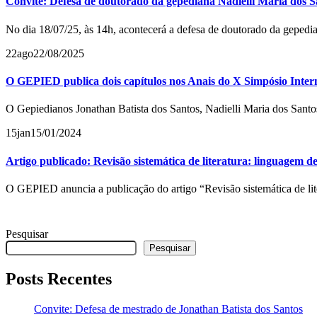
Convite: Defesa de doutorado da gepediana Nadielli Maria dos 
No dia 18/07/25, às 14h, acontecerá a defesa de doutorado da gepedi
22
ago
22/08/2025
O GEPIED publica dois capítulos nos Anais do X Simpósio Intern
O Gepiedianos Jonathan Batista dos Santos, Nadielli Maria dos Sant
15
jan
15/01/2024
Artigo publicado: Revisão sistemática de literatura: linguagem
O GEPIED anuncia a publicação do artigo “Revisão sistemática de li
Pesquisar
Pesquisar
Posts Recentes
Convite: Defesa de mestrado de Jonathan Batista dos Santos