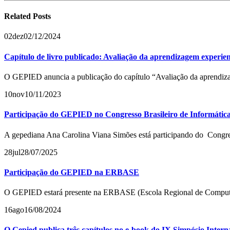
Related
Posts
02
dez
02/12/2024
Capítulo de livro publicado: Avaliação da aprendizagem experienc
O GEPIED anuncia a publicação do capítulo “Avaliação da aprendizagem
10
nov
10/11/2023
Participação do GEPIED no Congresso Brasileiro de Informáti
A gepediana Ana Carolina Viana Simões está participando do Congres
28
jul
28/07/2025
Participação do GEPIED na ERBASE
O GEPIED estará presente na ERBASE (Escola Regional de Computaçã
16
ago
16/08/2024
O Gepied publica três capítulos no e-book do IX Simpósio Intern