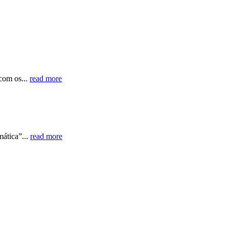
com os...
read more
ática”...
read more