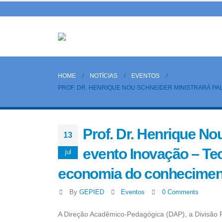
HOME
NOTÍCIAS
EVENTOS
PROF. DR. HENRIQUE NOU SCHNEIDER MINISTRARÁ PA
Prof. Dr. Henrique No
13
evento Inovação – Te
jul
economia do conhecimen
By
GEPIED
Eventos
0 Comments
A Direção Acadêmico-Pedagógica (DAP), a Divisão