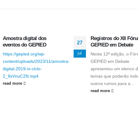
Amostra digital dos
Registros do XII Fór
27
eventos do GEPIED
GEPIED em Debate
jul
https://gepied.org/wp-
Nesta 12ª edição, o Fó
content/uploads/2023/11/amostra-
GEPIED em Debate
digital-2019-ix-ciclo-
apresentou um elenco 
2_9sVnuC2N.mp4
temas que poderão indi
outros rumos para a...
read more
read more