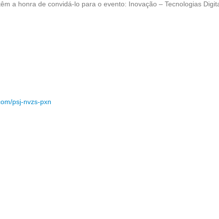
têm a honra de convidá-lo para o evento: Inovação – Tecnologias Digita
com/psj-nvzs-pxn