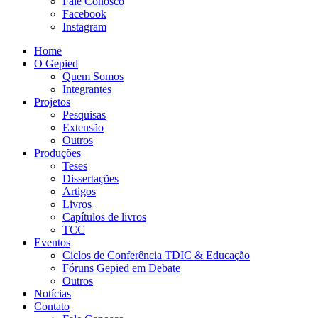
Fale Conosco
Facebook
Instagram
Home
O Gepied
Quem Somos
Integrantes
Projetos
Pesquisas
Extensão
Outros
Produções
Teses
Dissertações
Artigos
Livros
Capítulos de livros
TCC
Eventos
Ciclos de Conferência TDIC & Educação
Fóruns Gepied em Debate
Outros
Notícias
Contato