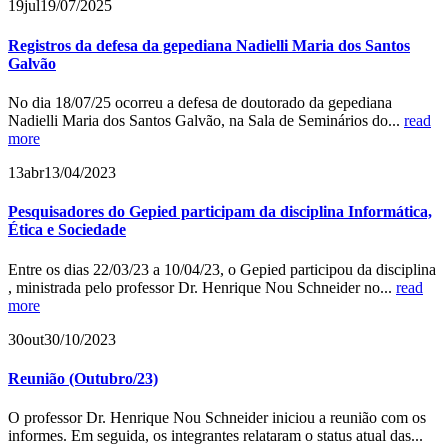
19
jul
19/07/2025
Registros da defesa da gepediana Nadielli Maria dos Santos
Galvão
No dia 18/07/25 ocorreu a defesa de doutorado da gepediana
Nadielli Maria dos Santos Galvão, na Sala de Seminários do...
read
more
13
abr
13/04/2023
Pesquisadores do Gepied participam da disciplina Informática,
Ética e Sociedade
Entre os dias 22/03/23 a 10/04/23, o Gepied participou da disciplina
, ministrada pelo professor Dr. Henrique Nou Schneider no...
read
more
30
out
30/10/2023
Reunião (Outubro/23)
O professor Dr. Henrique Nou Schneider iniciou a reunião com os
informes. Em seguida, os integrantes relataram o status atual das...