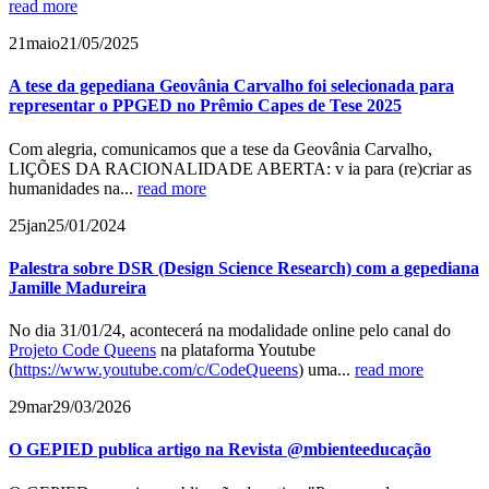
read more
21
maio
21/05/2025
A tese da gepediana Geovânia Carvalho foi selecionada para
representar o PPGED no Prêmio Capes de Tese 2025
Com alegria, comunicamos que a tese da Geovânia Carvalho,
LIÇÕES DA RACIONALIDADE ABERTA: v ia para (re)criar as
humanidades na...
read more
25
jan
25/01/2024
Palestra sobre DSR (Design Science Research) com a gepediana
Jamille Madureira
No dia 31/01/24, acontecerá na modalidade online pelo canal do
Projeto Code Queens
na plataforma Youtube
(
https://www.youtube.com/c/CodeQueens
) uma...
read more
29
mar
29/03/2026
O GEPIED publica artigo na Revista @mbienteeducação