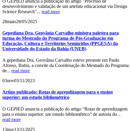
O GEPIED anuncia a publicação do artigo "Processo de
desenvolvimento e validação de um artefato educacional via Design
Science Research"...
read more
28
maio
28/05/2025
Gepediana Dra. Geovânia Carvalho ministra palestra para
turma do Mestrado do Programa de Pós-Graduação em
Educação, Cultura e Territórios Semiáridos (PPGESA) da
Universidade do Estado da Bahia (UNEB)
A gepediana Dra. Geovânia Carvalho esteve presente em Paulo
Afonso, Bahia, a convite da Coordenação do Mestrado do Programa
de...
read more
03
nov
03/11/2023
Artigo publicado: Rotas de aprendizagem para o ensino
superior: um estudo bibliométrico
O GEPIED anuncia a publicação do artigo “Rotas de aprendizagem
para o ensino superior: um estudo bibliométrico” de autoria do...
read more
13
nov
13/11/2025