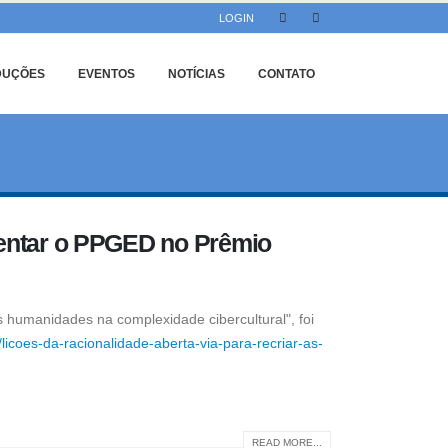
LOGIN
DUÇÕES
EVENTOS
NOTÍCIAS
CONTATO
sentar o PPGED no Prêmio
umanidades na complexidade cibercultural", foi
licoes-da-racionalidade-aberta-via-para-recriar-as-
READ MORE...