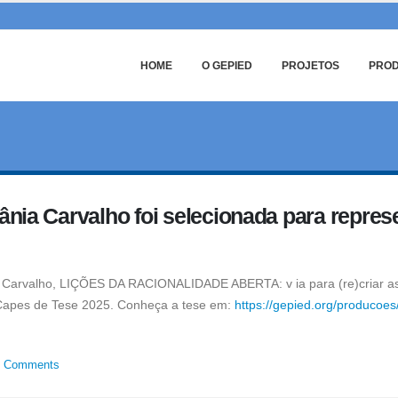
HOME
O GEPIED
PROJETOS
PRO
ânia Carvalho foi selecionada para repre
Carvalho, LIÇÕES DA RACIONALIDADE ABERTA: v ia para (re)criar as h
Capes de Tese 2025. Conheça a tese em:
https://gepied.org/producoes/
0 Comments