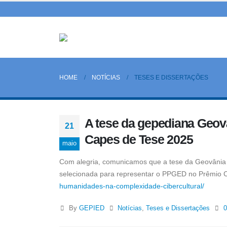
HOME
NOTÍCIAS
TESES E DISSERTAÇÕES
A tese da gepediana Geov
21
Capes de Tese 2025
maio
Com alegria, comunicamos que a tese da Geovânia 
selecionada para representar o PPGED no Prêmio 
humanidades-na-complexidade-cibercultural/
By
GEPIED
Notícias
,
Teses e Dissertações