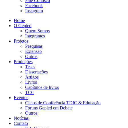
Fale Conosco
Facebook
Instagram
Home
O Gepied
Quem Somos
Integrantes
Projetos
Pesquisas
Extensão
Outros
Produções
Teses
Dissertações
Artigos
Livros
Capítulos de livros
TCC
Eventos
Ciclos de Conferência TDIC & Educação
Fóruns Gepied em Debate
Outros
Notícias
Contato