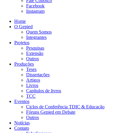
Fale Conosco
Facebook
Instagram
Home
O Gepied
Quem Somos
Integrantes
Projetos
Pesquisas
Extensão
Outros
Produções
Teses
Dissertações
Artigos
Livros
Capítulos de livros
TCC
Eventos
Ciclos de Conferência TDIC & Educação
Fóruns Gepied em Debate
Outros
Notícias
Contato